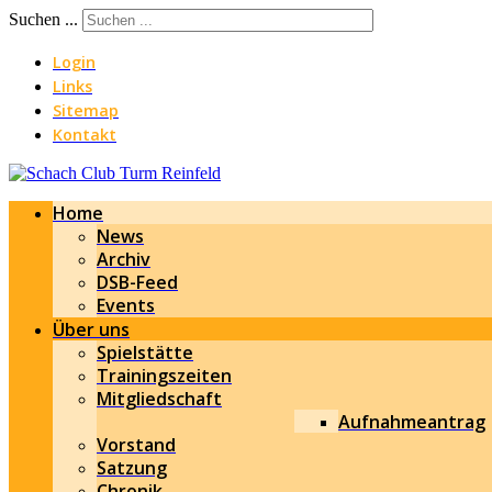
Suchen ...
Login
Links
Sitemap
Kontakt
Home
News
Archiv
DSB-Feed
Events
Über uns
Spielstätte
Trainingszeiten
Mitgliedschaft
Aufnahmeantrag
Vorstand
Satzung
Chronik