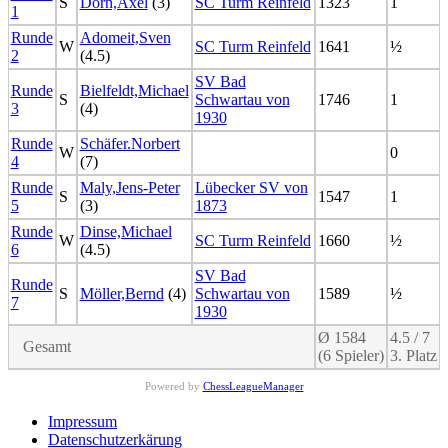
S
Dorn,Axel
(3)
SC Turm Reinfeld
1323
1
1
Runde
Adomeit,Sven
W
SC Turm Reinfeld
1641
½
2
(4.5)
SV Bad
Runde
Bielfeldt,Michael
S
Schwartau von
1746
1
3
(4)
1930
Runde
Schäfer.Norbert
W
0
4
(7)
Runde
Maly,Jens-Peter
Lübecker SV von
S
1547
1
5
(3)
1873
Runde
Dinse,Michael
W
SC Turm Reinfeld
1660
½
6
(4.5)
SV Bad
Runde
S
Möller,Bernd
(4)
Schwartau von
1589
½
7
1930
Ø 1584
4.5 / 7
Gesamt
(6 Spieler)
3. Platz
Powered by
ChessLeagueManager
Impressum
Datenschutzerkärung