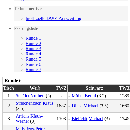
Teilnehmerliste
Inoffizielle DWZ-Auswertung
Paarungsliste
Runde 1
Runde 2
Runde 3
Runde 4
Runde 5
Runde 6
Runde 7
Runde 6
Tisch
Weiß
TWZ
-
Schwarz
TWZ
1
Schäfer.Norbert
(5)
-
-
Möller,Bernd
(3.5)
1589
Streichenbach,Klaus
2
1687
-
Dinse,Michael
(3.5)
1660
(3.5)
Arriens,Klaus-
3
1503
-
Bielfeldt,Michael
(3)
1746
Werner
(3)
Maly,Jens-Peter