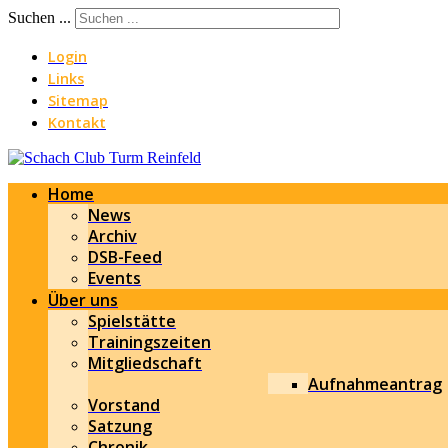
Suchen ...
Login
Links
Sitemap
Kontakt
Home
News
Archiv
DSB-Feed
Events
Über uns
Spielstätte
Trainingszeiten
Mitgliedschaft
Aufnahmeantrag
Vorstand
Satzung
Chronik