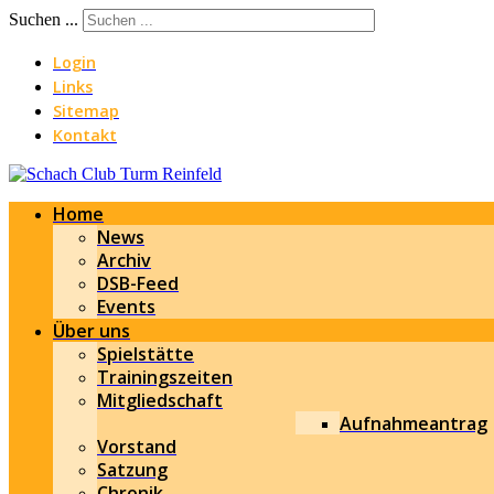
Suchen ...
Login
Links
Sitemap
Kontakt
Home
News
Archiv
DSB-Feed
Events
Über uns
Spielstätte
Trainingszeiten
Mitgliedschaft
Aufnahmeantrag
Vorstand
Satzung
Chronik