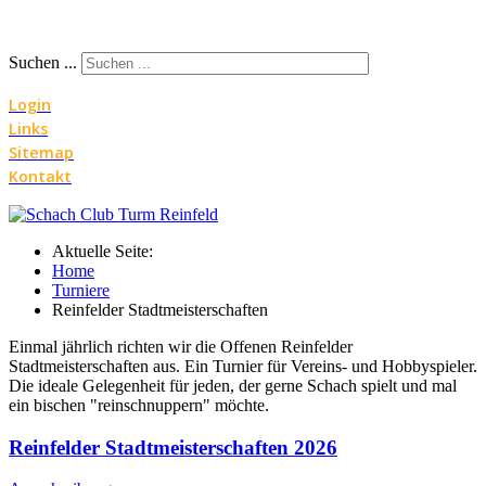
Jahr
Monat
Jahr
Monat
Suchen ...
Login
Links
Sitemap
Kontakt
Aktuelle Seite:
Home
Turniere
Reinfelder Stadtmeisterschaften
Einmal jährlich richten wir die Offenen Reinfelder
Stadtmeisterschaften aus. Ein Turnier für Vereins- und Hobbyspieler.
Die ideale Gelegenheit für jeden, der gerne Schach spielt und mal
ein bischen "reinschnuppern" möchte.
Reinfelder Stadtmeisterschaften 2026