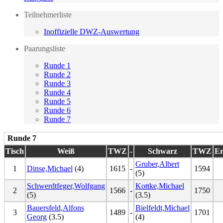
Teilnehmerliste
Inoffizielle DWZ-Auswertung
Paarungsliste
Runde 1
Runde 2
Runde 3
Runde 4
Runde 5
Runde 6
Runde 7
Runde 7
Tisch
Weiß
TWZ
-
Schwarz
TWZ
Er
Gruber,Albert
1
Dinse,Michael
(4)
1615
-
1594
(5)
Schwerdtfeger,Wolfgang
Kottke,Michael
2
1566
-
1750
(5)
(3.5)
Bauersfeld,Alfons
Bielfeldt,Michael
3
1489
-
1701
Georg
(3.5)
(4)