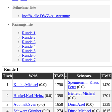
Teilnehmerliste
Inoffizielle DWZ-Auswertung
Paarungsliste
Runde 1
Runde 2
Runde 3
Runde 4
Runde 5
Runde 6
Runde 7
Runde 1
Tisch
Weiß
TWZ
-
Schwarz
TWZ
Spennemann,Klaus-
1
Kottke,Michael
(0.0)
1750
-
1420
Peter
(0.0)
Bielfeldt,Michael
2
Henkel,Karl-Heinz
(0.0)
1398
-
1701
(0.0)
3
Adomeit,Sven
(0.0)
1658
-
Dorn,Axel
(0.0)
1339
4
Schwarz,Günther
(0.0)
1274
-
Dinse,Michael
(0.0)
1615