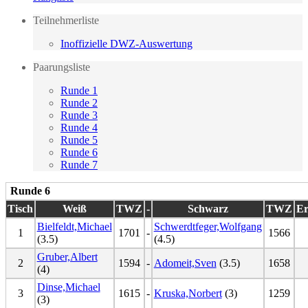
Teilnehmerliste
Inoffizielle DWZ-Auswertung
Paarungsliste
Runde 1
Runde 2
Runde 3
Runde 4
Runde 5
Runde 6
Runde 7
Runde 6
Tisch
Weiß
TWZ
-
Schwarz
TWZ
Er
Bielfeldt,Michael
Schwerdtfeger,Wolfgang
1
1701
-
1566
(3.5)
(4.5)
Gruber,Albert
2
1594
-
Adomeit,Sven
(3.5)
1658
(4)
Dinse,Michael
3
1615
-
Kruska,Norbert
(3)
1259
(3)