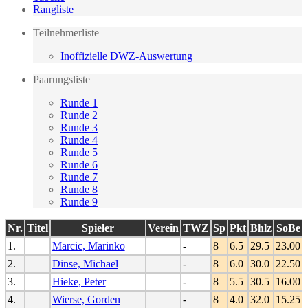
Rangliste
Teilnehmerliste
Inoffizielle DWZ-Auswertung
Paarungsliste
Runde 1
Runde 2
Runde 3
Runde 4
Runde 5
Runde 6
Runde 7
Runde 8
Runde 9
Nr.
Titel
Spieler
Verein
TWZ
Sp
Pkt
Bhlz
SoBe
1.
Marcic, Marinko
-
8
6.5
29.5
23.00
2.
Dinse, Michael
-
8
6.0
30.0
22.50
3.
Hieke, Peter
-
8
5.5
30.5
16.00
4.
Wierse, Gorden
-
8
4.0
32.0
15.25