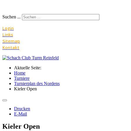
Jahr
Monat
Jahr
Monat
Suchen ...
Login
Links
Sitemap
Kontakt
Aktuelle Seite:
Home
Turniere
Turnierplan des Nordens
Kieler Open
Drucken
E-Mail
Kieler Open