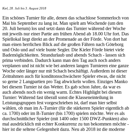
Kiel, 28. Juli bis 3. August 2018
Ein schönes Turnier für alle, denen das schachlose Sommerloch von
Mai bis September zu lang ist. Man spielt am Wochende (um den
20. Juli herum) los und setzt dann das Turnier während der Woche
mit jeweils nur einer Partie am frühen Abend ab 18.00 Uhr fort. Das
Spiellokal liegt direkt an der Promenade an der Förde. Von dort hat
man einen herrlichen Blick auf die großen Fähren nach Göteborg
und Oslo und auf viele bunte Segler. Die Kieler Förde bietet viele
Bademöglichkeiten. Strandurlaub und abends Schach - lassen sich
prima verbinden. Dadurch kann man den Tag auch noch anders
verplanen und ist nicht wie bei anderen langen Turnieren eine ganze
Woche oder länger nur mit Schach beschäftigt. Außerdem ist dieser
Zeitrahmen auch für konditonsschwächere Spieler etwas, die nicht
so gerne 2 Langpartien pro Tag abwickeln wollen. Einziges Manko
bei diesem Turnier ist das Wetter. Es gab schon Jahre, da war es
auch abends noch ein wenig warm. Echtes Highlight bei diesem
Turnier: Während fast überall sonst die Klasseneinteilung in
Leistungsgruppen fest vorgeschrieben ist, darf man hier selbst
wählen, ob man im A-Turnier (für die stärkeren Spieler eigentlich ab
ca. 1700) oder im B-Turnier (bis 1700) spielen möchte. Wer es als
durchschnittlicher Spieler (mit 1400 oder 1500 DWZ-Punkten) also
mal ausdrücklich mit echter Konkurrenz zu tun bekommen möchte -
hier ist die seltene Gelegenheit dazu. Neu ab 2018 ist die moderne